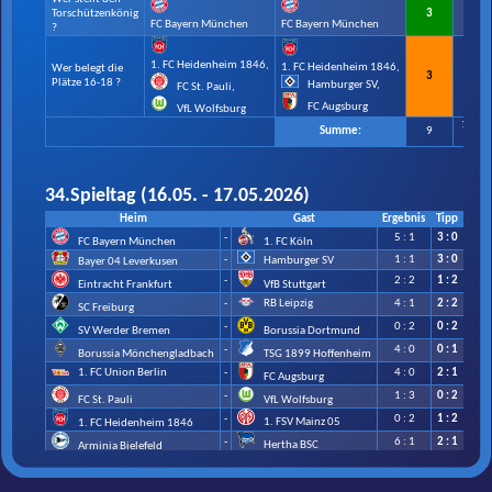
Wer stellt den
3,00
Torschützenkönig
3
=
FC Bayern München
FC Bayern München
?
1. FC Heidenheim 1846
,
1. FC Heidenheim 1846
,
Wer belegt die
5,85
3
Plätze 16-18 ?
↘
Hamburger SV
,
FC St. Pauli
,
FC Augsburg
VfL Wolfsburg
11,85
Summe:
9
↘
34.Spieltag (16.05. - 17.05.2026)
Heim
Gast
Ergebnis
Tipp
Pun
-
5 : 1
3 : 0
2
FC Bayern München
1. FC Köln
-
1 : 1
3 : 0
-
Hamburger SV
Bayer 04 Leverkusen
-
2 : 2
1 : 2
-
Eintracht Frankfurt
VfB Stuttgart
-
RB Leipzig
4 : 1
2 : 2
-
SC Freiburg
-
0 : 2
0 : 2
4
SV Werder Bremen
Borussia Dortmund
-
4 : 0
0 : 1
-
Borussia Mönchengladbach
TSG 1899 Hoffenheim
1. FC Union Berlin
-
4 : 0
2 : 1
2
FC Augsburg
-
1 : 3
0 : 2
3
FC St. Pauli
VfL Wolfsburg
-
0 : 2
1 : 2
2
1. FSV Mainz 05
1. FC Heidenheim 1846
-
6 : 1
2 : 1
2
Hertha BSC
Arminia Bielefeld
Geteilter Tagessieg (mit 1 anderen)
Summe:
1