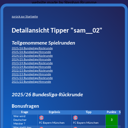
website made by
Stephan Brumme
zurück zur Startseite
Detailansicht Tipper "sam__02"
Teilgenommene Spielrunden
2025/26 Bundesliga-Rückrunde
2025/26 Bundesliga-Hinrunde
2024/25 Bundesliga-Rückrunde
2024/25 Bundesliga-Hinrunde
2023/24 Bundesliga-Rückrunde
2023/24 Bundesliga-Hinrunde
2022/23 Bundesliga-Rückrunde
2022/23 Bundesliga-Hinrunde
2021/22 Bundesliga-Rückrunde
2021/22 Bundesliga-Hinrunde
2025/26 Bundesliga-Rückrunde
Bonusfragen
Frage
Ergebnis
Tipp
Punkte
Schnit
Wer wird
3,00
Deutscher
3
=
FC Bayern München
FC Bayern München
Meister ?