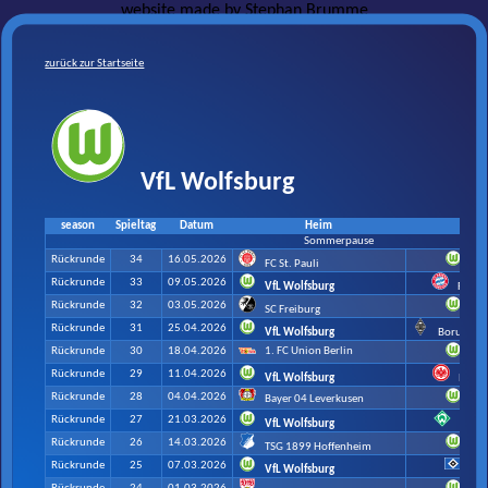
website made by
Stephan Brumme
zurück zur Startseite
VfL Wolfsburg
season
Spieltag
Datum
Heim
G
Sommerpause
Rückrunde
34
16.05.2026
FC St. Pauli
VfL
Rückrunde
33
09.05.2026
VfL Wolfsburg
FC Ba
Rückrunde
32
03.05.2026
SC Freiburg
VfL
Rückrunde
31
25.04.2026
VfL Wolfsburg
Borussia
Rückrunde
30
18.04.2026
1. FC Union Berlin
VfL
Rückrunde
29
11.04.2026
VfL Wolfsburg
Eintr
Rückrunde
28
04.04.2026
Bayer 04 Leverkusen
VfL
Rückrunde
27
21.03.2026
VfL Wolfsburg
SV W
Rückrunde
26
14.03.2026
TSG 1899 Hoffenheim
VfL
Rückrunde
25
07.03.2026
Ha
VfL Wolfsburg