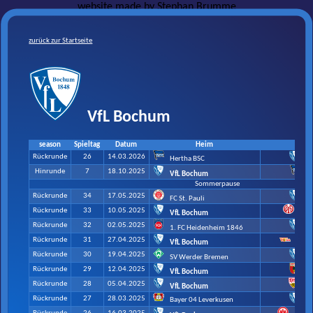
website made by
Stephan Brumme
zurück zur Startseite
VfL Bochum
season
Spieltag
Datum
Heim
G
Rückrunde
26
14.03.2026
Hertha BSC
V
Hinrunde
7
18.10.2025
H
VfL Bochum
Sommerpause
Rückrunde
34
17.05.2025
FC St. Pauli
V
Rückrunde
33
10.05.2025
1. 
VfL Bochum
Rückrunde
32
02.05.2025
1. FC Heidenheim 1846
V
Rückrunde
31
27.04.2025
1. FC
VfL Bochum
Rückrunde
30
19.04.2025
SV Werder Bremen
V
Rückrunde
29
12.04.2025
VfL Bochum
FC
Rückrunde
28
05.04.2025
VfL Bochum
Vf
Rückrunde
27
28.03.2025
Bayer 04 Leverkusen
V