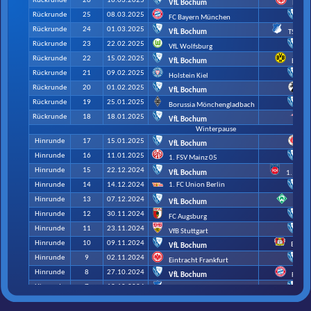
Rückrunde
26
16.03.2025
VfL Bochum
Eintr
Rückrunde
25
08.03.2025
FC Bayern München
V
Rückrunde
24
01.03.2025
VfL Bochum
TSG 18
Rückrunde
23
22.02.2025
VfL Wolfsburg
V
Rückrunde
22
15.02.2025
VfL Bochum
Borus
Rückrunde
21
09.02.2025
Holstein Kiel
V
Rückrunde
20
01.02.2025
VfL Bochum
S
Rückrunde
19
25.01.2025
Borussia Mönchengladbach
V
Rückrunde
18
18.01.2025
R
VfL Bochum
Winterpause
Hinrunde
17
15.01.2025
VfL Bochum
FC
Hinrunde
16
11.01.2025
1. FSV Mainz 05
V
Hinrunde
15
22.12.2024
VfL Bochum
1. FC H
Hinrunde
14
14.12.2024
1. FC Union Berlin
V
Hinrunde
13
07.12.2024
VfL Bochum
SV W
Hinrunde
12
30.11.2024
FC Augsburg
V
Hinrunde
11
23.11.2024
VfB Stuttgart
V
Hinrunde
10
09.11.2024
Bayer 
VfL Bochum
Hinrunde
9
02.11.2024
Eintracht Frankfurt
V
Hinrunde
8
27.10.2024
VfL Bochum
FC Ba
Hinrunde
7
19.10.2024
TSG 1899 Hoffenheim
V
Hinrunde
6
05.10.2024
VfL Bochum
VfL