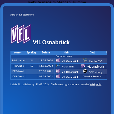
website made by
Stephan Brumme
zurück zur Startseite
VfL Osnabrück
season
Spieltag
Datum
Heim
Gast
Ergebn
Sommerpause
Rückrunde
34
19.05.2024
2 : 1
Hertha BSC
VfL Osnabrück
Hinrunde
15
16.12.2023
0 : 0
Hertha BSC
VfL Osnabrück
DFB-Pokal
26.10.2021
4 : 5
VfL Osnabrück
SC Freiburg
DFB-Pokal
07.08.2021
Werder Bremen
2 : 0
VfL Osnabrück
Letzte Aktualisierung: 19.05.2024. Die Teams-Logos stammen aus der
Wikipedia
.