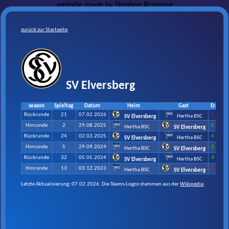
website made by
Stephan Brumme
zurück zur Startseite
SV Elversberg
season
Spieltag
Datum
Heim
Gast
Ergebni
Rückrunde
21
07.02.2026
0 : 3
Hertha BSC
SV Elversberg
Hinrunde
2
29.08.2025
0 : 2
Hertha BSC
SV Elversberg
Rückrunde
24
02.03.2025
4 : 0
Hertha BSC
SV Elversberg
Hinrunde
5
29.09.2024
1 : 4
Hertha BSC
SV Elversberg
Rückrunde
32
05.05.2024
4 : 2
Hertha BSC
SV Elversberg
Hinrunde
13
03.12.2023
5 : 1
Hertha BSC
SV Elversberg
Letzte Aktualisierung: 07.02.2026. Die Teams-Logos stammen aus der
Wikipedia
.