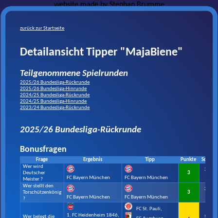
website made by
Stephan Brumme
zurück zur Startseite
Detailansicht Tipper "MajaBiene"
Teilgenommene Spielrunden
2025/26 Bundesliga-Rückrunde
2025/26 Bundesliga-Hinrunde
2024/25 Bundesliga-Rückrunde
2024/25 Bundesliga-Hinrunde
2023/24 Bundesliga-Rückrunde
2025/26 Bundesliga-Rückrunde
Bonusfragen
Frage
Ergebnis
Tipp
Punkte
Schnitt
Wer wird
3,00
Deutscher
3
=
FC Bayern München
FC Bayern München
Meister ?
Wer stellt den
3,00
Torschützenkönig
3
=
FC Bayern München
FC Bayern München
?
FC St. Pauli
,
1. FC Heidenheim 1846
,
Wer belegt die
5,85