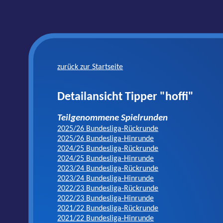
zurück zur Startseite
Detailansicht Tipper "hoffi"
Teilgenommene Spielrunden
2025/26 Bundesliga-Rückrunde
2025/26 Bundesliga-Hinrunde
2024/25 Bundesliga-Rückrunde
2024/25 Bundesliga-Hinrunde
2023/24 Bundesliga-Rückrunde
2023/24 Bundesliga-Hinrunde
2022/23 Bundesliga-Rückrunde
2022/23 Bundesliga-Hinrunde
2021/22 Bundesliga-Rückrunde
2021/22 Bundesliga-Hinrunde