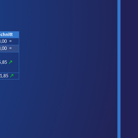
Schnitt
3,00 =
3,00 =
5,85
↗
1,85
↗