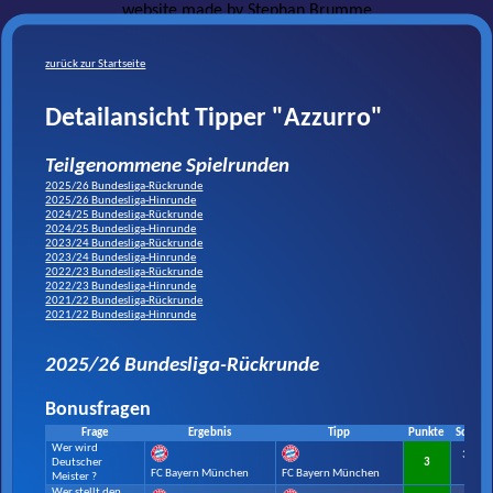
website made by
Stephan Brumme
zurück zur Startseite
Detailansicht Tipper "Azzurro"
Teilgenommene Spielrunden
2025/26 Bundesliga-Rückrunde
2025/26 Bundesliga-Hinrunde
2024/25 Bundesliga-Rückrunde
2024/25 Bundesliga-Hinrunde
2023/24 Bundesliga-Rückrunde
2023/24 Bundesliga-Hinrunde
2022/23 Bundesliga-Rückrunde
2022/23 Bundesliga-Hinrunde
2021/22 Bundesliga-Rückrunde
2021/22 Bundesliga-Hinrunde
2025/26 Bundesliga-Rückrunde
Bonusfragen
Frage
Ergebnis
Tipp
Punkte
Schnitt
Wer wird
3,00
Deutscher
3
=
FC Bayern München
FC Bayern München
Meister ?