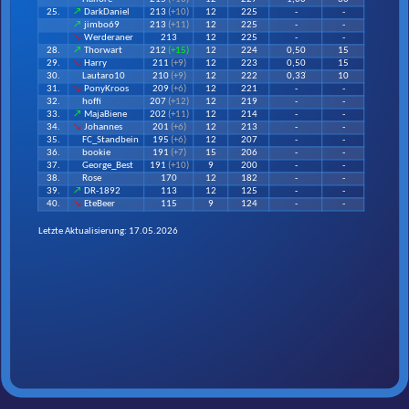
Hallore
215
(+10)
12
227
1,00
30
25.
↗
DarkDaniel
213
(+10)
12
225
-
-
↗
jimbo69
213
(+11)
12
225
-
-
↘
Werderaner
213
12
225
-
-
28.
↗
Thorwart
212
(+15)
12
224
0,50
15
29.
↘
Harry
211
(+9)
12
223
0,50
15
30.
Lautaro10
210
(+9)
12
222
0,3
3
10
31.
↘
PonyKroos
209
(+6)
12
221
-
-
32.
hoffi
207
(+12)
12
219
-
-
33.
↗
MajaBiene
202
(+11)
12
214
-
-
34.
↘
Johannes
201
(+6)
12
213
-
-
35.
FC_Standbein
195
(+6)
12
207
-
-
36.
bookie
191
(+7)
15
206
-
-
37.
George_Best
191
(+10)
9
200
-
-
38.
Rose
170
12
182
-
-
39.
↗
DR-1892
113
12
125
-
-
40.
↘
EteBeer
115
9
124
-
-
Letzte Aktualisierung:
17.05.2026