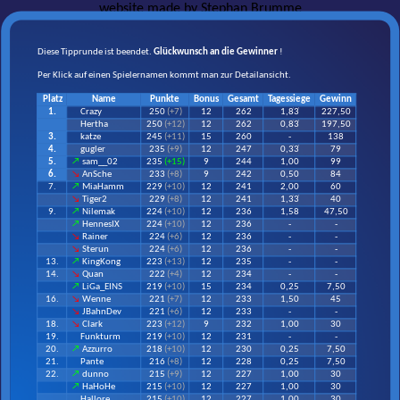
website made by
Stephan Brumme
Diese Tipprunde ist beendet.
Glückwunsch an die Gewinner
!
Per Klick auf einen Spielernamen kommt man zur Detailansicht.
Platz
Name
Punkte
Bonus
Gesamt
Tagessiege
Gewinn
1.
Crazy
250
(+7)
12
262
1,8
3
227,50
Hertha
250
(+12)
12
262
0,8
3
197,50
3.
katze
245
(+11)
15
260
-
138
4.
gugler
235
(+9)
12
247
0,3
3
79
5.
↗
sam__02
235
(+15)
9
244
1,00
99
6.
↘
AnSche
233
(+8)
9
242
0,50
84
7.
↗
MiaHamm
229
(+10)
12
241
2,00
60
↘
Tiger2
229
(+8)
12
241
1,3
3
40
9.
↗
Nilemak
224
(+10)
12
236
1,58
47,50
↗
HennesIX
224
(+10)
12
236
-
-
↘
Rainer
224
(+6)
12
236
-
-
↘
Sterun
224
(+6)
12
236
-
-
13.
↗
KingKong
223
(+13)
12
235
-
-
14.
↘
Quan
222
(+4)
12
234
-
-
↗
LiGa_EINS
219
(+10)
15
234
0,25
7,50
16.
↘
Wenne
221
(+7)
12
233
1,50
45
↘
JBahnDev
221
(+6)
12
233
-
-
18.
↘
Clark
223
(+12)
9
232
1,00
30
19.
Funkturm
219
(+10)
12
231
-
-
20.
↗
Azzurro
218
(+10)
12
230
0,25
7,50
21.
Pante
216
(+8)
12
228
0,25
7,50
22.
↗
dunno
215
(+9)
12
227
1,00
30
↗
HaHoHe
215
(+10)
12
227
1,00
30